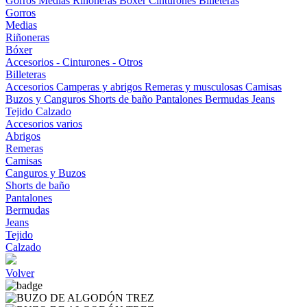
Gorros
Medias
Riñoneras
Bóxer
Cinturones
Billeteras
Gorros
Medias
Riñoneras
Bóxer
Accesorios - Cinturones - Otros
Billeteras
Accesorios
Camperas y abrigos
Remeras y musculosas
Camisas
Buzos y Canguros
Shorts de baño
Pantalones
Bermudas
Jeans
Tejido
Calzado
Accesorios varios
Abrigos
Remeras
Camisas
Canguros y Buzos
Shorts de baño
Pantalones
Bermudas
Jeans
Tejido
Calzado
Volver