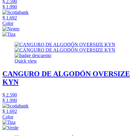
$ 2.590
$ 1.990
$ 1.692
Color
Quick view
CANGURO DE ALGODÓN OVERSIZE
KYN
$ 2.590
$ 1.990
$ 1.692
Color