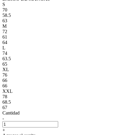
S
70
58.5
63
M
72
61
64
L
74
63.5
65
XL
76
66
66
XXL
78
68.5
67
Cantidad
-
+