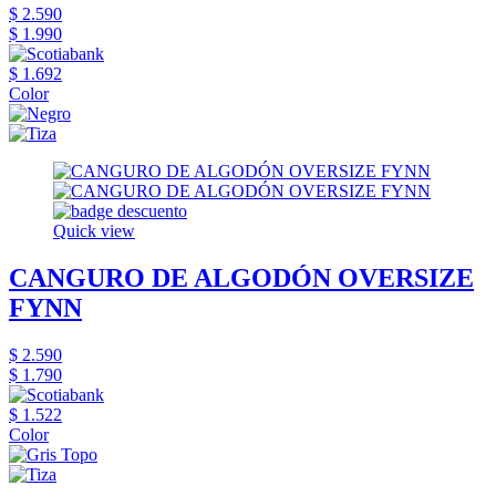
$ 2.590
$ 1.990
$ 1.692
Color
Quick view
CANGURO DE ALGODÓN OVERSIZE
FYNN
$ 2.590
$ 1.790
$ 1.522
Color