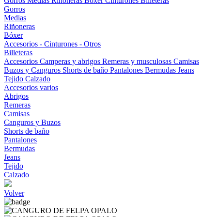
Gorros
Medias
Riñoneras
Bóxer
Cinturones
Billeteras
Gorros
Medias
Riñoneras
Bóxer
Accesorios - Cinturones - Otros
Billeteras
Accesorios
Camperas y abrigos
Remeras y musculosas
Camisas
Buzos y Canguros
Shorts de baño
Pantalones
Bermudas
Jeans
Tejido
Calzado
Accesorios varios
Abrigos
Remeras
Camisas
Canguros y Buzos
Shorts de baño
Pantalones
Bermudas
Jeans
Tejido
Calzado
Volver