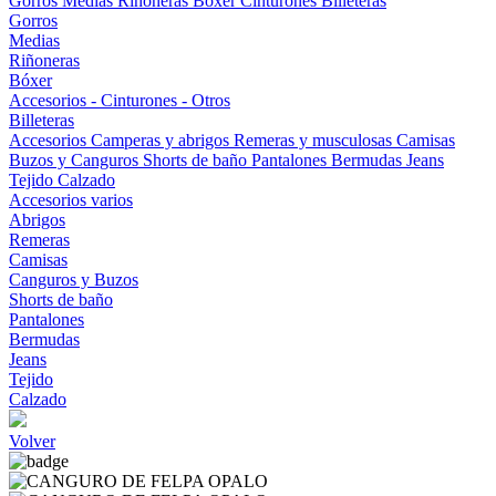
Gorros
Medias
Riñoneras
Bóxer
Cinturones
Billeteras
Gorros
Medias
Riñoneras
Bóxer
Accesorios - Cinturones - Otros
Billeteras
Accesorios
Camperas y abrigos
Remeras y musculosas
Camisas
Buzos y Canguros
Shorts de baño
Pantalones
Bermudas
Jeans
Tejido
Calzado
Accesorios varios
Abrigos
Remeras
Camisas
Canguros y Buzos
Shorts de baño
Pantalones
Bermudas
Jeans
Tejido
Calzado
Volver