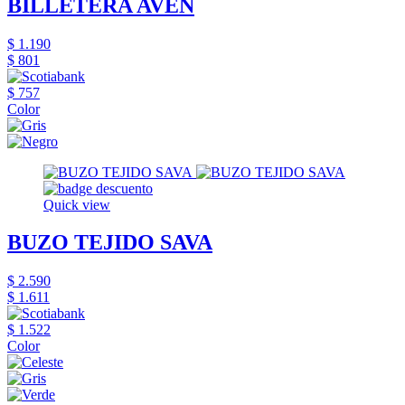
BILLETERA AVEN
$ 1.190
$ 801
$ 757
Color
Quick view
BUZO TEJIDO SAVA
$ 2.590
$ 1.611
$ 1.522
Color