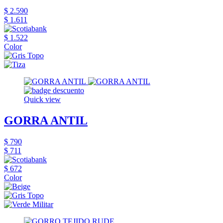
$ 2.590
$ 1.611
$ 1.522
Color
Quick view
GORRA ANTIL
$ 790
$ 711
$ 672
Color