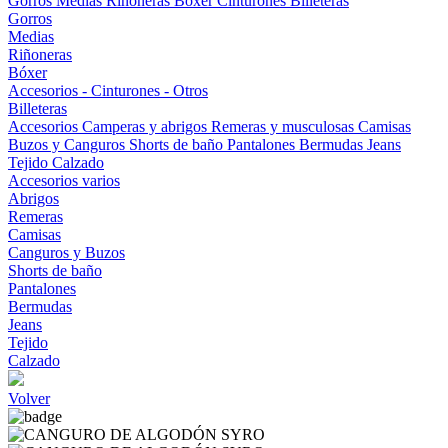
Gorros
Medias
Riñoneras
Bóxer
Cinturones
Billeteras
Gorros
Medias
Riñoneras
Bóxer
Accesorios - Cinturones - Otros
Billeteras
Accesorios
Camperas y abrigos
Remeras y musculosas
Camisas
Buzos y Canguros
Shorts de baño
Pantalones
Bermudas
Jeans
Tejido
Calzado
Accesorios varios
Abrigos
Remeras
Camisas
Canguros y Buzos
Shorts de baño
Pantalones
Bermudas
Jeans
Tejido
Calzado
Volver