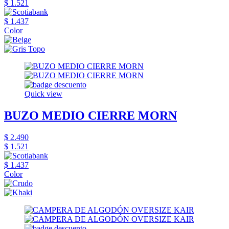
$ 1.521
$ 1.437
Color
Quick view
BUZO MEDIO CIERRE MORN
$ 2.490
$ 1.521
$ 1.437
Color