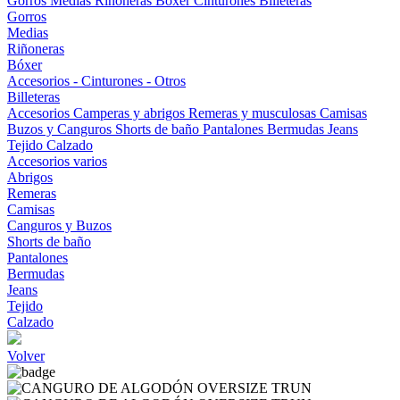
Gorros
Medias
Riñoneras
Bóxer
Cinturones
Billeteras
Gorros
Medias
Riñoneras
Bóxer
Accesorios - Cinturones - Otros
Billeteras
Accesorios
Camperas y abrigos
Remeras y musculosas
Camisas
Buzos y Canguros
Shorts de baño
Pantalones
Bermudas
Jeans
Tejido
Calzado
Accesorios varios
Abrigos
Remeras
Camisas
Canguros y Buzos
Shorts de baño
Pantalones
Bermudas
Jeans
Tejido
Calzado
Volver