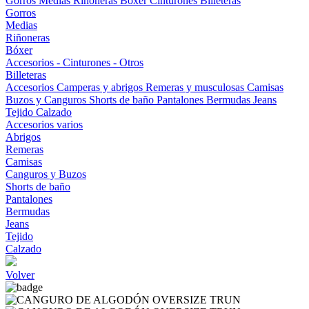
Gorros
Medias
Riñoneras
Bóxer
Cinturones
Billeteras
Gorros
Medias
Riñoneras
Bóxer
Accesorios - Cinturones - Otros
Billeteras
Accesorios
Camperas y abrigos
Remeras y musculosas
Camisas
Buzos y Canguros
Shorts de baño
Pantalones
Bermudas
Jeans
Tejido
Calzado
Accesorios varios
Abrigos
Remeras
Camisas
Canguros y Buzos
Shorts de baño
Pantalones
Bermudas
Jeans
Tejido
Calzado
Volver