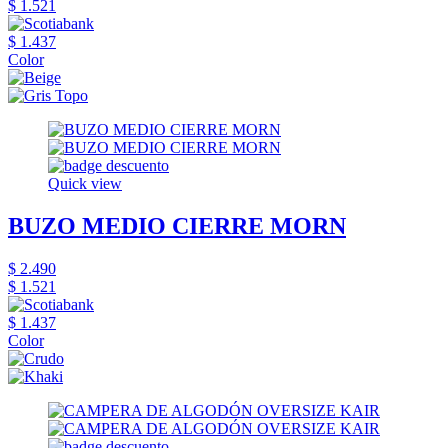
$ 1.521
$ 1.437
Color
Quick view
BUZO MEDIO CIERRE MORN
$ 2.490
$ 1.521
$ 1.437
Color