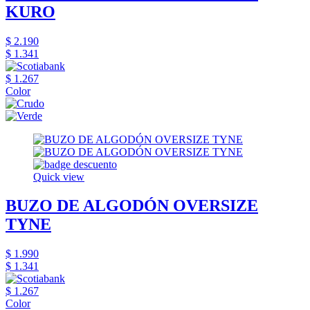
KURO
$ 2.190
$ 1.341
$ 1.267
Color
Quick view
BUZO DE ALGODÓN OVERSIZE
TYNE
$ 1.990
$ 1.341
$ 1.267
Color