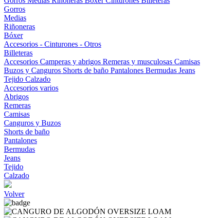
Gorros
Medias
Riñoneras
Bóxer
Cinturones
Billeteras
Gorros
Medias
Riñoneras
Bóxer
Accesorios - Cinturones - Otros
Billeteras
Accesorios
Camperas y abrigos
Remeras y musculosas
Camisas
Buzos y Canguros
Shorts de baño
Pantalones
Bermudas
Jeans
Tejido
Calzado
Accesorios varios
Abrigos
Remeras
Camisas
Canguros y Buzos
Shorts de baño
Pantalones
Bermudas
Jeans
Tejido
Calzado
Volver