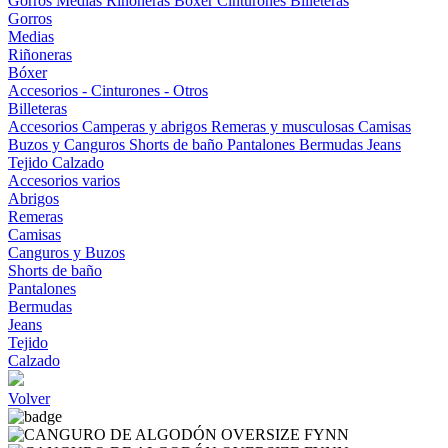
Gorros
Medias
Riñoneras
Bóxer
Cinturones
Billeteras
Gorros
Medias
Riñoneras
Bóxer
Accesorios - Cinturones - Otros
Billeteras
Accesorios
Camperas y abrigos
Remeras y musculosas
Camisas
Buzos y Canguros
Shorts de baño
Pantalones
Bermudas
Jeans
Tejido
Calzado
Accesorios varios
Abrigos
Remeras
Camisas
Canguros y Buzos
Shorts de baño
Pantalones
Bermudas
Jeans
Tejido
Calzado
Volver