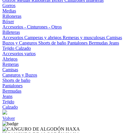
Gorros
Medias
Riñoneras
Bóxer
Cinturones
Billeteras
Gorros
Medias
Riñoneras
Bóxer
Accesorios - Cinturones - Otros
Billeteras
Accesorios
Camperas y abrigos
Remeras y musculosas
Camisas
Buzos y Canguros
Shorts de baño
Pantalones
Bermudas
Jeans
Tejido
Calzado
Accesorios varios
Abrigos
Remeras
Camisas
Canguros y Buzos
Shorts de baño
Pantalones
Bermudas
Jeans
Tejido
Calzado
Volver