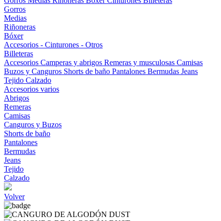
Gorros
Medias
Riñoneras
Bóxer
Cinturones
Billeteras
Gorros
Medias
Riñoneras
Bóxer
Accesorios - Cinturones - Otros
Billeteras
Accesorios
Camperas y abrigos
Remeras y musculosas
Camisas
Buzos y Canguros
Shorts de baño
Pantalones
Bermudas
Jeans
Tejido
Calzado
Accesorios varios
Abrigos
Remeras
Camisas
Canguros y Buzos
Shorts de baño
Pantalones
Bermudas
Jeans
Tejido
Calzado
Volver