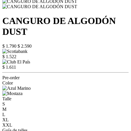
CANGURO DE ALGODÓN
DUST
$ 1.790
$ 2.590
$ 1.522
$ 1.611
Pre-order
Color
Talle
S
M
L
XL
XXL
Guía de talles