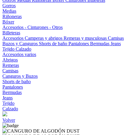
Gorros
Medias
Riñoneras
Bóxer
Cinturones
Billeteras
Gorros
Medias
Riñoneras
Bóxer
Accesorios - Cinturones - Otros
Billeteras
Accesorios
Camperas y abrigos
Remeras y musculosas
Camisas
Buzos y Canguros
Shorts de baño
Pantalones
Bermudas
Jeans
Tejido
Calzado
Accesorios varios
Abrigos
Remeras
Camisas
Canguros y Buzos
Shorts de baño
Pantalones
Bermudas
Jeans
Tejido
Calzado
Volver