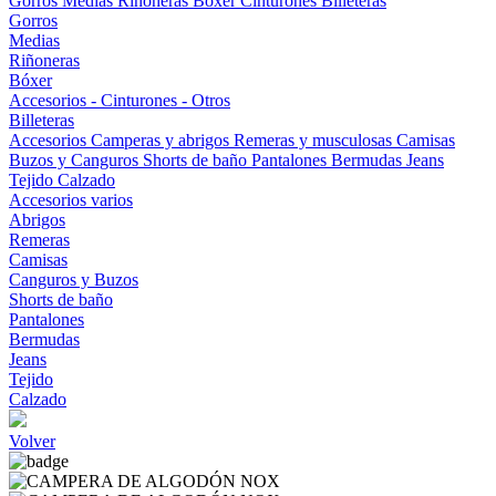
Gorros
Medias
Riñoneras
Bóxer
Cinturones
Billeteras
Gorros
Medias
Riñoneras
Bóxer
Accesorios - Cinturones - Otros
Billeteras
Accesorios
Camperas y abrigos
Remeras y musculosas
Camisas
Buzos y Canguros
Shorts de baño
Pantalones
Bermudas
Jeans
Tejido
Calzado
Accesorios varios
Abrigos
Remeras
Camisas
Canguros y Buzos
Shorts de baño
Pantalones
Bermudas
Jeans
Tejido
Calzado
Volver