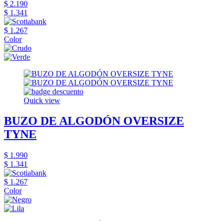
$ 2.190
$ 1.341
$ 1.267
Color
Quick view
BUZO DE ALGODÓN OVERSIZE
TYNE
$ 1.990
$ 1.341
$ 1.267
Color