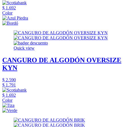
$ 1.692
Color
Quick view
CANGURO DE ALGODÓN OVERSIZE
KYN
$ 2.590
$ 1.791
$ 1.692
Color