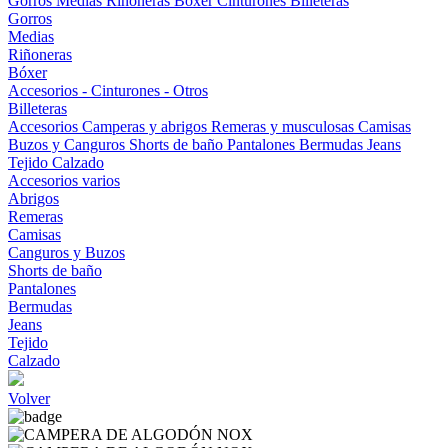
Gorros
Medias
Riñoneras
Bóxer
Cinturones
Billeteras
Gorros
Medias
Riñoneras
Bóxer
Accesorios - Cinturones - Otros
Billeteras
Accesorios
Camperas y abrigos
Remeras y musculosas
Camisas
Buzos y Canguros
Shorts de baño
Pantalones
Bermudas
Jeans
Tejido
Calzado
Accesorios varios
Abrigos
Remeras
Camisas
Canguros y Buzos
Shorts de baño
Pantalones
Bermudas
Jeans
Tejido
Calzado
Volver