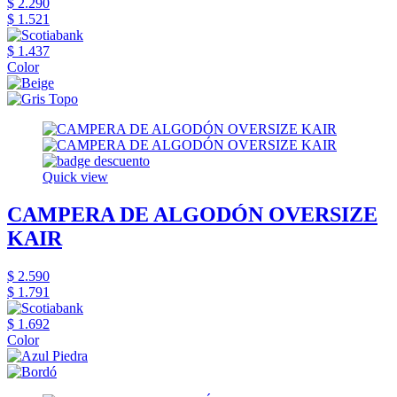
$ 2.290
$ 1.521
$ 1.437
Color
Quick view
CAMPERA DE ALGODÓN OVERSIZE
KAIR
$ 2.590
$ 1.791
$ 1.692
Color