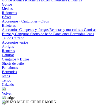
Gorros
Medias
Riñoneras
Bóxer
Cinturones
Billeteras
Gorros
Medias
Riñoneras
Bóxer
Accesorios - Cinturones - Otros
Billeteras
Accesorios
Camperas y abrigos
Remeras y musculosas
Camisas
Buzos y Canguros
Shorts de baño
Pantalones
Bermudas
Jeans
Tejido
Calzado
Accesorios varios
Abrigos
Remeras
Camisas
Canguros y Buzos
Shorts de baño
Pantalones
Bermudas
Jeans
Tejido
Calzado
Volver