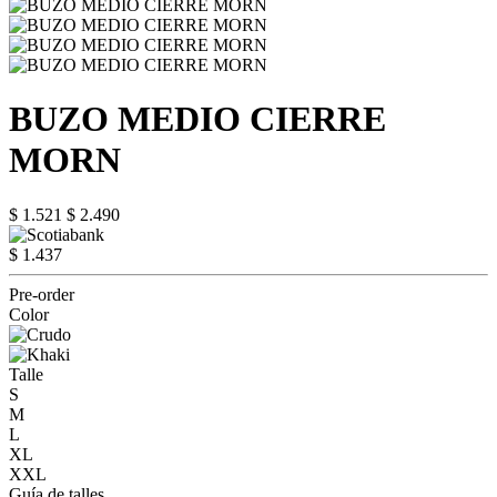
BUZO MEDIO CIERRE
MORN
$ 1.521
$ 2.490
$ 1.437
Pre-order
Color
Talle
S
M
L
XL
XXL
Guía de talles