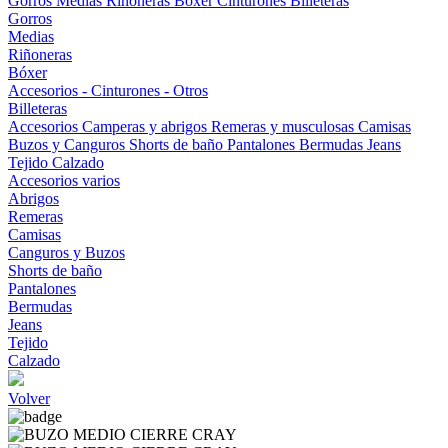
Gorros
Medias
Riñoneras
Bóxer
Cinturones
Billeteras
Gorros
Medias
Riñoneras
Bóxer
Accesorios - Cinturones - Otros
Billeteras
Accesorios
Camperas y abrigos
Remeras y musculosas
Camisas
Buzos y Canguros
Shorts de baño
Pantalones
Bermudas
Jeans
Tejido
Calzado
Accesorios varios
Abrigos
Remeras
Camisas
Canguros y Buzos
Shorts de baño
Pantalones
Bermudas
Jeans
Tejido
Calzado
Volver