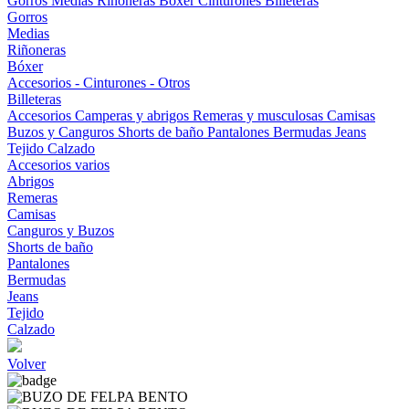
Gorros
Medias
Riñoneras
Bóxer
Cinturones
Billeteras
Gorros
Medias
Riñoneras
Bóxer
Accesorios - Cinturones - Otros
Billeteras
Accesorios
Camperas y abrigos
Remeras y musculosas
Camisas
Buzos y Canguros
Shorts de baño
Pantalones
Bermudas
Jeans
Tejido
Calzado
Accesorios varios
Abrigos
Remeras
Camisas
Canguros y Buzos
Shorts de baño
Pantalones
Bermudas
Jeans
Tejido
Calzado
Volver