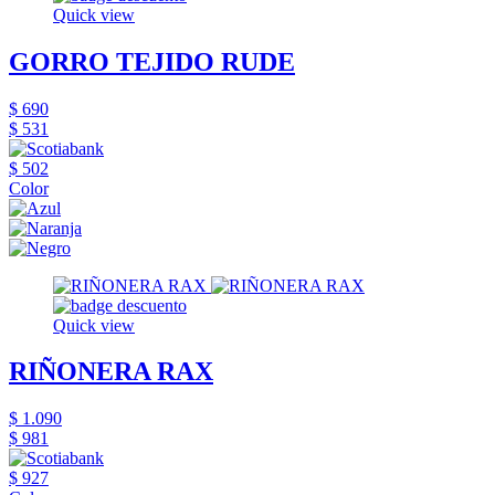
Quick view
GORRO TEJIDO RUDE
$ 690
$ 531
$ 502
Color
Quick view
RIÑONERA RAX
$ 1.090
$ 981
$ 927