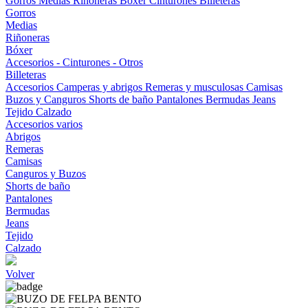
Gorros
Medias
Riñoneras
Bóxer
Cinturones
Billeteras
Gorros
Medias
Riñoneras
Bóxer
Accesorios - Cinturones - Otros
Billeteras
Accesorios
Camperas y abrigos
Remeras y musculosas
Camisas
Buzos y Canguros
Shorts de baño
Pantalones
Bermudas
Jeans
Tejido
Calzado
Accesorios varios
Abrigos
Remeras
Camisas
Canguros y Buzos
Shorts de baño
Pantalones
Bermudas
Jeans
Tejido
Calzado
Volver