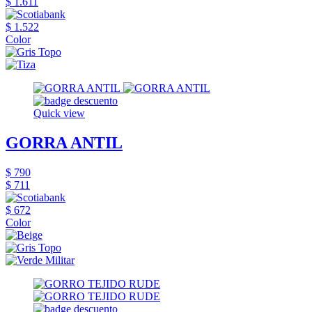
$ 1.611
$ 1.522
Color
Quick view
GORRA ANTIL
$ 790
$ 711
$ 672
Color