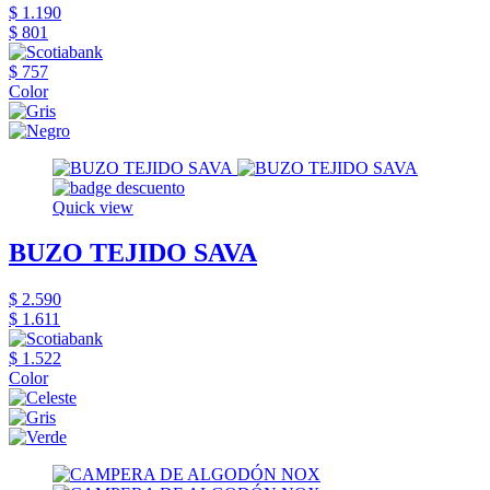
$ 1.190
$ 801
$ 757
Color
Quick view
BUZO TEJIDO SAVA
$ 2.590
$ 1.611
$ 1.522
Color