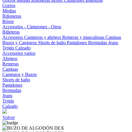
Gorros
Medias
Riñoneras
Bóxer
Cinturones
Billeteras
Gorros
Medias
Riñoneras
Bóxer
Accesorios - Cinturones - Otros
Billeteras
Accesorios
Camperas y abrigos
Remeras y musculosas
Camisas
Buzos y Canguros
Shorts de baño
Pantalones
Bermudas
Jeans
Tejido
Calzado
Accesorios varios
Abrigos
Remeras
Camisas
Canguros y Buzos
Shorts de baño
Pantalones
Bermudas
Jeans
Tejido
Calzado
Volver