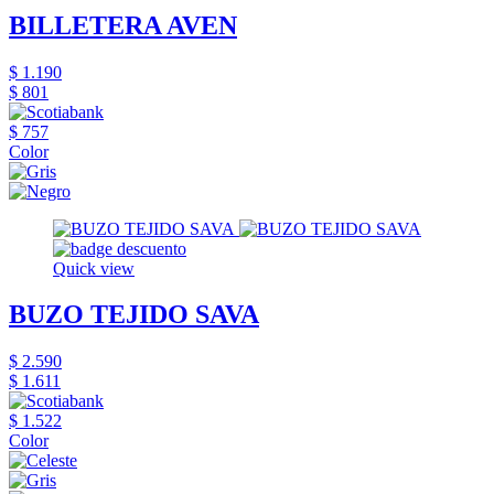
BILLETERA AVEN
$ 1.190
$ 801
$ 757
Color
Quick view
BUZO TEJIDO SAVA
$ 2.590
$ 1.611
$ 1.522
Color