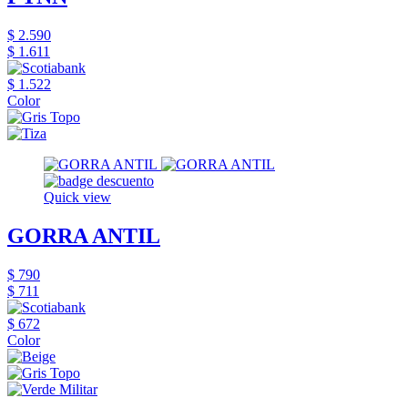
$ 2.590
$ 1.611
$ 1.522
Color
Quick view
GORRA ANTIL
$ 790
$ 711
$ 672
Color