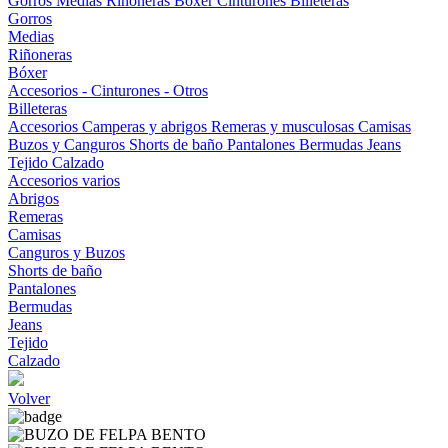
Gorros
Medias
Riñoneras
Bóxer
Cinturones
Billeteras
Gorros
Medias
Riñoneras
Bóxer
Accesorios - Cinturones - Otros
Billeteras
Accesorios
Camperas y abrigos
Remeras y musculosas
Camisas
Buzos y Canguros
Shorts de baño
Pantalones
Bermudas
Jeans
Tejido
Calzado
Accesorios varios
Abrigos
Remeras
Camisas
Canguros y Buzos
Shorts de baño
Pantalones
Bermudas
Jeans
Tejido
Calzado
Volver