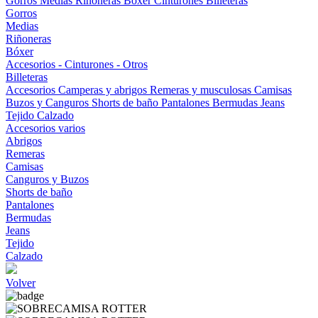
Gorros
Medias
Riñoneras
Bóxer
Cinturones
Billeteras
Gorros
Medias
Riñoneras
Bóxer
Accesorios - Cinturones - Otros
Billeteras
Accesorios
Camperas y abrigos
Remeras y musculosas
Camisas
Buzos y Canguros
Shorts de baño
Pantalones
Bermudas
Jeans
Tejido
Calzado
Accesorios varios
Abrigos
Remeras
Camisas
Canguros y Buzos
Shorts de baño
Pantalones
Bermudas
Jeans
Tejido
Calzado
Volver