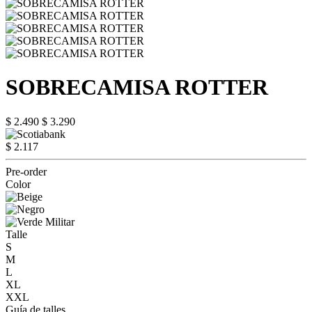
SOBRECAMISA ROTTER
$ 2.490
$ 3.290
$ 2.117
Pre-order
Color
Talle
S
M
L
XL
XXL
Guía de talles