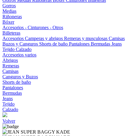
Gorros
Medias
Riñoneras
Bóxer
Cinturones
Billeteras
Gorros
Medias
Riñoneras
Bóxer
Accesorios - Cinturones - Otros
Billeteras
Accesorios
Camperas y abrigos
Remeras y musculosas
Camisas
Buzos y Canguros
Shorts de baño
Pantalones
Bermudas
Jeans
Tejido
Calzado
Accesorios varios
Abrigos
Remeras
Camisas
Canguros y Buzos
Shorts de baño
Pantalones
Bermudas
Jeans
Tejido
Calzado
Volver