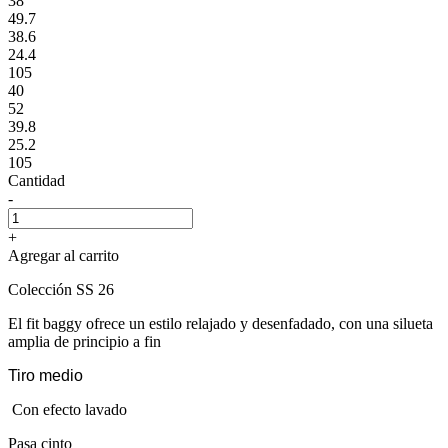
38
49.7
38.6
24.4
105
40
52
39.8
25.2
105
Cantidad
-
+
Agregar al carrito
Colección SS 26
El fit baggy ofrece un estilo relajado y desenfadado, con una silueta
amplia de principio a fin
Tiro medio
Con efecto lavado
Pasa cinto