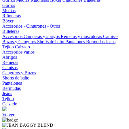
Gorros
Medias
Riñoneras
Bóxer
Cinturones
Billeteras
Gorros
Medias
Riñoneras
Bóxer
Accesorios - Cinturones - Otros
Billeteras
Accesorios
Camperas y abrigos
Remeras y musculosas
Camisas
Buzos y Canguros
Shorts de baño
Pantalones
Bermudas
Jeans
Tejido
Calzado
Accesorios varios
Abrigos
Remeras
Camisas
Canguros y Buzos
Shorts de baño
Pantalones
Bermudas
Jeans
Tejido
Calzado
Volver