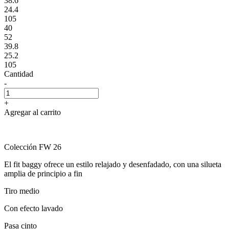
38.6
24.4
105
40
52
39.8
25.2
105
Cantidad
-
+
Agregar al carrito
Colección FW 26
El fit baggy ofrece un estilo relajado y desenfadado, con una silueta
amplia de principio a fin
Tiro medio
Con efecto lavado
Pasa cinto