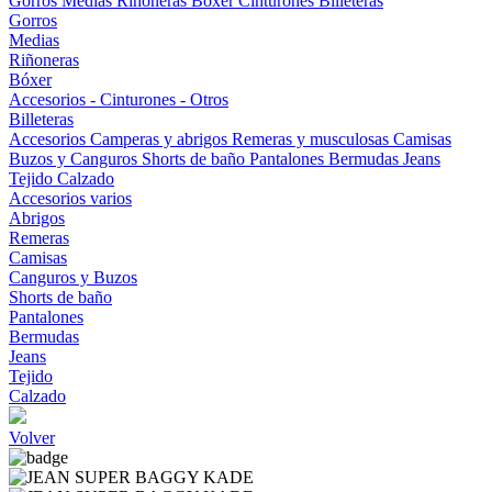
Gorros
Medias
Riñoneras
Bóxer
Cinturones
Billeteras
Gorros
Medias
Riñoneras
Bóxer
Accesorios - Cinturones - Otros
Billeteras
Accesorios
Camperas y abrigos
Remeras y musculosas
Camisas
Buzos y Canguros
Shorts de baño
Pantalones
Bermudas
Jeans
Tejido
Calzado
Accesorios varios
Abrigos
Remeras
Camisas
Canguros y Buzos
Shorts de baño
Pantalones
Bermudas
Jeans
Tejido
Calzado
Volver