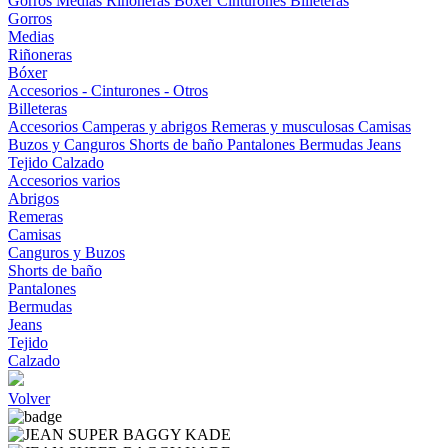
Gorros
Medias
Riñoneras
Bóxer
Cinturones
Billeteras
Gorros
Medias
Riñoneras
Bóxer
Accesorios - Cinturones - Otros
Billeteras
Accesorios
Camperas y abrigos
Remeras y musculosas
Camisas
Buzos y Canguros
Shorts de baño
Pantalones
Bermudas
Jeans
Tejido
Calzado
Accesorios varios
Abrigos
Remeras
Camisas
Canguros y Buzos
Shorts de baño
Pantalones
Bermudas
Jeans
Tejido
Calzado
Volver