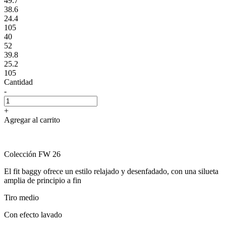
49.7
38.6
24.4
105
40
52
39.8
25.2
105
Cantidad
-
+
Agregar al carrito
Colección FW 26
El fit baggy ofrece un estilo relajado y desenfadado, con una silueta
amplia de principio a fin
Tiro medio
Con efecto lavado