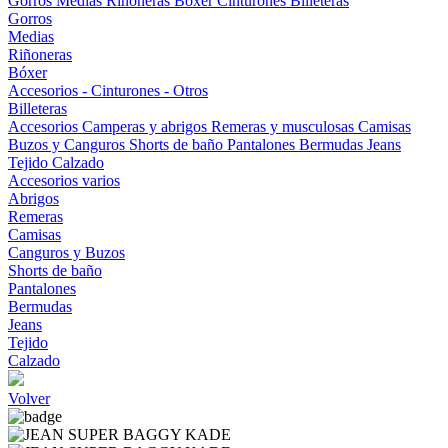
Gorros
Medias
Riñoneras
Bóxer
Cinturones
Billeteras
Gorros
Medias
Riñoneras
Bóxer
Accesorios - Cinturones - Otros
Billeteras
Accesorios
Camperas y abrigos
Remeras y musculosas
Camisas
Buzos y Canguros
Shorts de baño
Pantalones
Bermudas
Jeans
Tejido
Calzado
Accesorios varios
Abrigos
Remeras
Camisas
Canguros y Buzos
Shorts de baño
Pantalones
Bermudas
Jeans
Tejido
Calzado
Volver