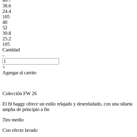
49.7
38.6
24.4
105
40
52
39.8
25.2
105
Cantidad
-
+
Agregar al carrito
Colección FW 26
El fit baggy ofrece un estilo relajado y desenfadado, con una silueta
amplia de principio a fin
Tiro medio
Con efecto lavado