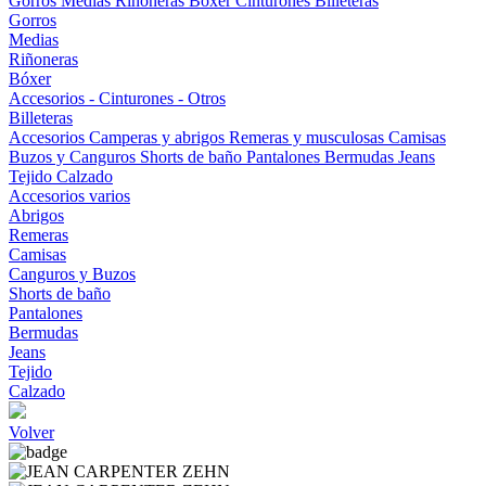
Gorros
Medias
Riñoneras
Bóxer
Cinturones
Billeteras
Gorros
Medias
Riñoneras
Bóxer
Accesorios - Cinturones - Otros
Billeteras
Accesorios
Camperas y abrigos
Remeras y musculosas
Camisas
Buzos y Canguros
Shorts de baño
Pantalones
Bermudas
Jeans
Tejido
Calzado
Accesorios varios
Abrigos
Remeras
Camisas
Canguros y Buzos
Shorts de baño
Pantalones
Bermudas
Jeans
Tejido
Calzado
Volver