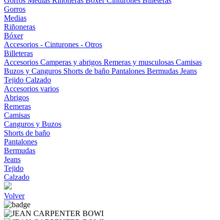
Gorros
Medias
Riñoneras
Bóxer
Cinturones
Billeteras
Gorros
Medias
Riñoneras
Bóxer
Accesorios - Cinturones - Otros
Billeteras
Accesorios
Camperas y abrigos
Remeras y musculosas
Camisas
Buzos y Canguros
Shorts de baño
Pantalones
Bermudas
Jeans
Tejido
Calzado
Accesorios varios
Abrigos
Remeras
Camisas
Canguros y Buzos
Shorts de baño
Pantalones
Bermudas
Jeans
Tejido
Calzado
Volver