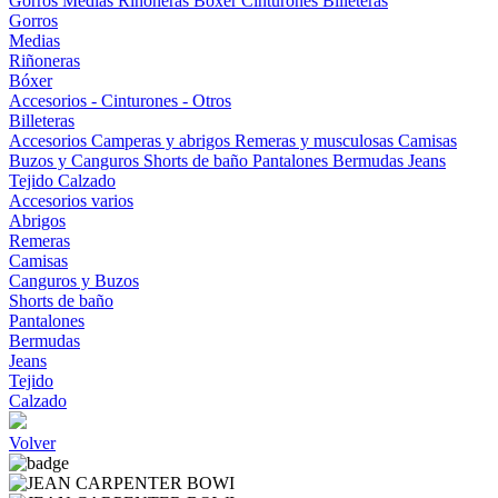
Gorros
Medias
Riñoneras
Bóxer
Cinturones
Billeteras
Gorros
Medias
Riñoneras
Bóxer
Accesorios - Cinturones - Otros
Billeteras
Accesorios
Camperas y abrigos
Remeras y musculosas
Camisas
Buzos y Canguros
Shorts de baño
Pantalones
Bermudas
Jeans
Tejido
Calzado
Accesorios varios
Abrigos
Remeras
Camisas
Canguros y Buzos
Shorts de baño
Pantalones
Bermudas
Jeans
Tejido
Calzado
Volver