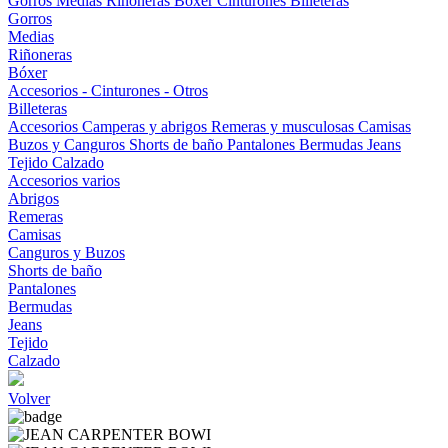
Gorros
Medias
Riñoneras
Bóxer
Cinturones
Billeteras
Gorros
Medias
Riñoneras
Bóxer
Accesorios - Cinturones - Otros
Billeteras
Accesorios
Camperas y abrigos
Remeras y musculosas
Camisas
Buzos y Canguros
Shorts de baño
Pantalones
Bermudas
Jeans
Tejido
Calzado
Accesorios varios
Abrigos
Remeras
Camisas
Canguros y Buzos
Shorts de baño
Pantalones
Bermudas
Jeans
Tejido
Calzado
Volver