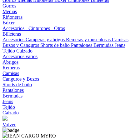
Gorros
Medias
Riñoneras
Bóxer
Cinturones
Billeteras
Gorros
Medias
Riñoneras
Bóxer
Accesorios - Cinturones - Otros
Billeteras
Accesorios
Camperas y abrigos
Remeras y musculosas
Camisas
Buzos y Canguros
Shorts de baño
Pantalones
Bermudas
Jeans
Tejido
Calzado
Accesorios varios
Abrigos
Remeras
Camisas
Canguros y Buzos
Shorts de baño
Pantalones
Bermudas
Jeans
Tejido
Calzado
Volver