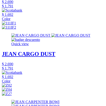
$ 2.690
$ 1.791
$ 1.692
Color
Quick view
JEAN CARGO DUST
$ 2.690
$ 1.791
$ 1.692
Color