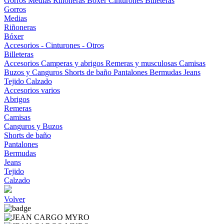
Gorros
Medias
Riñoneras
Bóxer
Cinturones
Billeteras
Gorros
Medias
Riñoneras
Bóxer
Accesorios - Cinturones - Otros
Billeteras
Accesorios
Camperas y abrigos
Remeras y musculosas
Camisas
Buzos y Canguros
Shorts de baño
Pantalones
Bermudas
Jeans
Tejido
Calzado
Accesorios varios
Abrigos
Remeras
Camisas
Canguros y Buzos
Shorts de baño
Pantalones
Bermudas
Jeans
Tejido
Calzado
Volver