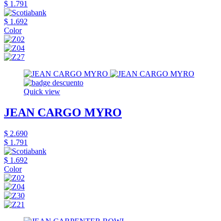
$ 1.791
$ 1.692
Color
Quick view
JEAN CARGO MYRO
$ 2.690
$ 1.791
$ 1.692
Color