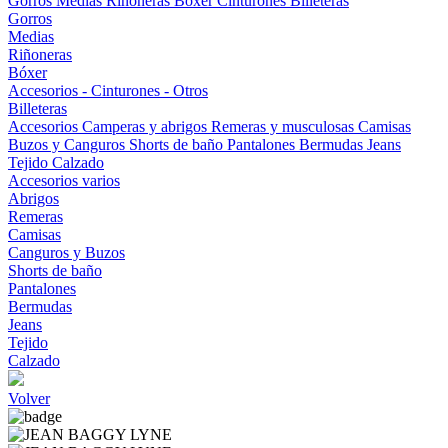
Gorros
Medias
Riñoneras
Bóxer
Cinturones
Billeteras
Gorros
Medias
Riñoneras
Bóxer
Accesorios - Cinturones - Otros
Billeteras
Accesorios
Camperas y abrigos
Remeras y musculosas
Camisas
Buzos y Canguros
Shorts de baño
Pantalones
Bermudas
Jeans
Tejido
Calzado
Accesorios varios
Abrigos
Remeras
Camisas
Canguros y Buzos
Shorts de baño
Pantalones
Bermudas
Jeans
Tejido
Calzado
Volver