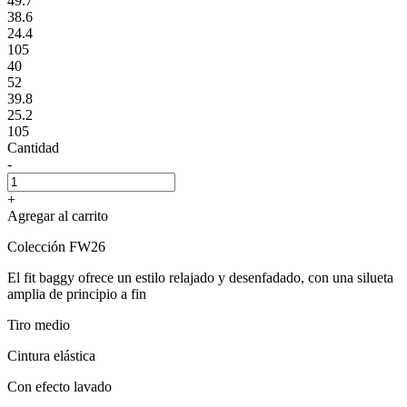
49.7
38.6
24.4
105
40
52
39.8
25.2
105
Cantidad
-
+
Agregar al carrito
Colección FW26
El fit baggy ofrece un estilo relajado y desenfadado, con una silueta
amplia de principio a fin
Tiro medio
Cintura elástica
Con efecto lavado