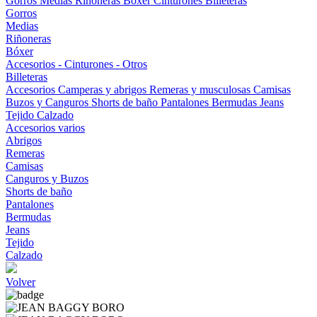
Gorros
Medias
Riñoneras
Bóxer
Cinturones
Billeteras
Gorros
Medias
Riñoneras
Bóxer
Accesorios - Cinturones - Otros
Billeteras
Accesorios
Camperas y abrigos
Remeras y musculosas
Camisas
Buzos y Canguros
Shorts de baño
Pantalones
Bermudas
Jeans
Tejido
Calzado
Accesorios varios
Abrigos
Remeras
Camisas
Canguros y Buzos
Shorts de baño
Pantalones
Bermudas
Jeans
Tejido
Calzado
Volver