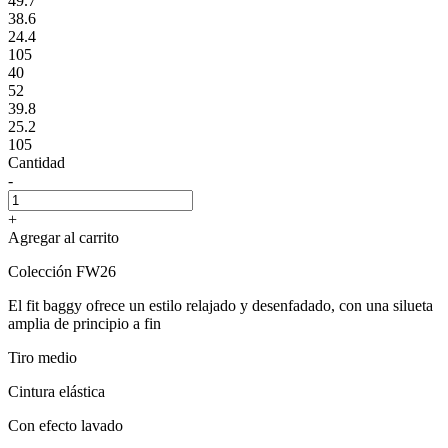
49.7
38.6
24.4
105
40
52
39.8
25.2
105
Cantidad
-
+
Agregar al carrito
Colección FW26
El fit baggy ofrece un estilo relajado y desenfadado, con una silueta
amplia de principio a fin
Tiro medio
Cintura elástica
Con efecto lavado