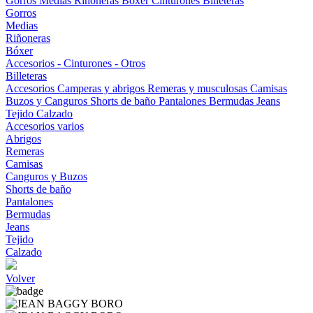
Gorros
Medias
Riñoneras
Bóxer
Cinturones
Billeteras
Gorros
Medias
Riñoneras
Bóxer
Accesorios - Cinturones - Otros
Billeteras
Accesorios
Camperas y abrigos
Remeras y musculosas
Camisas
Buzos y Canguros
Shorts de baño
Pantalones
Bermudas
Jeans
Tejido
Calzado
Accesorios varios
Abrigos
Remeras
Camisas
Canguros y Buzos
Shorts de baño
Pantalones
Bermudas
Jeans
Tejido
Calzado
Volver