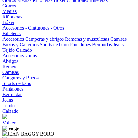
Gorros
Medias
Riñoneras
Bóxer
Cinturones
Billeteras
Gorros
Medias
Riñoneras
Bóxer
Accesorios - Cinturones - Otros
Billeteras
Accesorios
Camperas y abrigos
Remeras y musculosas
Camisas
Buzos y Canguros
Shorts de baño
Pantalones
Bermudas
Jeans
Tejido
Calzado
Accesorios varios
Abrigos
Remeras
Camisas
Canguros y Buzos
Shorts de baño
Pantalones
Bermudas
Jeans
Tejido
Calzado
Volver