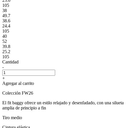
23.6
105
38
49.7
38.6
24.4
105
40
52
39.8
25.2
105
Cantidad
-
+
Agregar al carrito
Colección FW26
El fit baggy ofrece un estilo relajado y desenfadado, con una silueta
amplia de principio a fin
Tiro medio
Cintura elástica