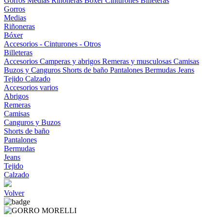
Gorros
Medias
Riñoneras
Bóxer
Cinturones
Billeteras
Gorros
Medias
Riñoneras
Bóxer
Accesorios - Cinturones - Otros
Billeteras
Accesorios
Camperas y abrigos
Remeras y musculosas
Camisas
Buzos y Canguros
Shorts de baño
Pantalones
Bermudas
Jeans
Tejido
Calzado
Accesorios varios
Abrigos
Remeras
Camisas
Canguros y Buzos
Shorts de baño
Pantalones
Bermudas
Jeans
Tejido
Calzado
Volver