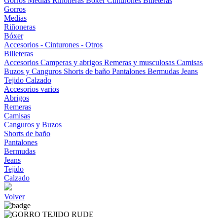
Gorros
Medias
Riñoneras
Bóxer
Cinturones
Billeteras
Gorros
Medias
Riñoneras
Bóxer
Accesorios - Cinturones - Otros
Billeteras
Accesorios
Camperas y abrigos
Remeras y musculosas
Camisas
Buzos y Canguros
Shorts de baño
Pantalones
Bermudas
Jeans
Tejido
Calzado
Accesorios varios
Abrigos
Remeras
Camisas
Canguros y Buzos
Shorts de baño
Pantalones
Bermudas
Jeans
Tejido
Calzado
Volver