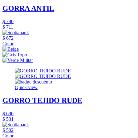
GORRA ANTIL
$ 790
$ 711
$ 672
Color
Quick view
GORRO TEJIDO RUDE
$ 690
$ 531
$ 502
Color