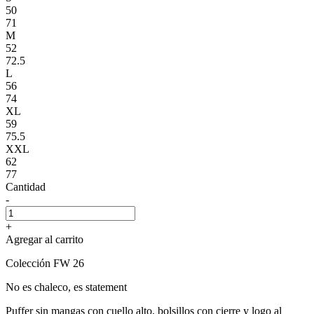
50
71
M
52
72.5
L
56
74
XL
59
75.5
XXL
62
77
Cantidad
-
+
Agregar al carrito
Colección FW 26
No es chaleco, es statement
Puffer sin mangas con cuello alto, bolsillos con cierre y logo al