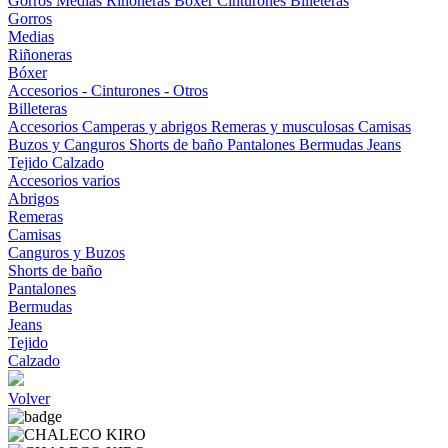
Gorros
Medias
Riñoneras
Bóxer
Cinturones
Billeteras
Gorros
Medias
Riñoneras
Bóxer
Accesorios - Cinturones - Otros
Billeteras
Accesorios
Camperas y abrigos
Remeras y musculosas
Camisas
Buzos y Canguros
Shorts de baño
Pantalones
Bermudas
Jeans
Tejido
Calzado
Accesorios varios
Abrigos
Remeras
Camisas
Canguros y Buzos
Shorts de baño
Pantalones
Bermudas
Jeans
Tejido
Calzado
Volver