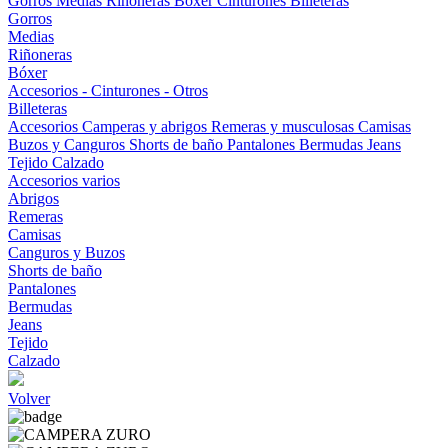
Gorros
Medias
Riñoneras
Bóxer
Cinturones
Billeteras
Gorros
Medias
Riñoneras
Bóxer
Accesorios - Cinturones - Otros
Billeteras
Accesorios
Camperas y abrigos
Remeras y musculosas
Camisas
Buzos y Canguros
Shorts de baño
Pantalones
Bermudas
Jeans
Tejido
Calzado
Accesorios varios
Abrigos
Remeras
Camisas
Canguros y Buzos
Shorts de baño
Pantalones
Bermudas
Jeans
Tejido
Calzado
Volver