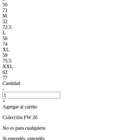
50
71
M
52
72.5
L
56
74
XL
59
75.5
XXL
62
77
Cantidad
-
+
Agregar al carrito
Colección FW 26
No es para cualquiera
Si entendés, entendés