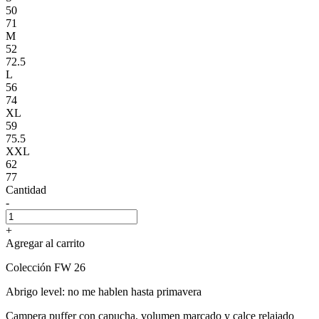
50
71
M
52
72.5
L
56
74
XL
59
75.5
XXL
62
77
Cantidad
-
+
Agregar al carrito
Colección FW 26
Abrigo level: no me hablen hasta primavera
Campera puffer con capucha, volumen marcado y calce relajado