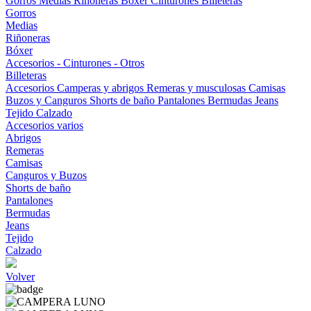
Gorros
Medias
Riñoneras
Bóxer
Cinturones
Billeteras
Gorros
Medias
Riñoneras
Bóxer
Accesorios - Cinturones - Otros
Billeteras
Accesorios
Camperas y abrigos
Remeras y musculosas
Camisas
Buzos y Canguros
Shorts de baño
Pantalones
Bermudas
Jeans
Tejido
Calzado
Accesorios varios
Abrigos
Remeras
Camisas
Canguros y Buzos
Shorts de baño
Pantalones
Bermudas
Jeans
Tejido
Calzado
Volver