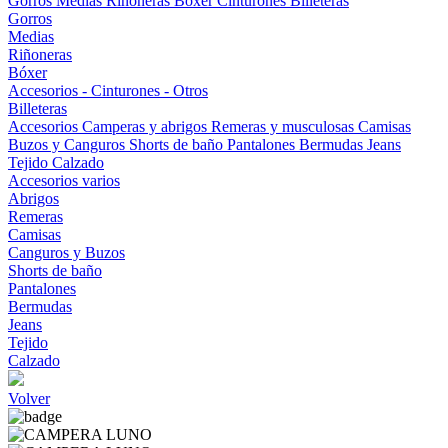
Gorros
Medias
Riñoneras
Bóxer
Cinturones
Billeteras
Gorros
Medias
Riñoneras
Bóxer
Accesorios - Cinturones - Otros
Billeteras
Accesorios
Camperas y abrigos
Remeras y musculosas
Camisas
Buzos y Canguros
Shorts de baño
Pantalones
Bermudas
Jeans
Tejido
Calzado
Accesorios varios
Abrigos
Remeras
Camisas
Canguros y Buzos
Shorts de baño
Pantalones
Bermudas
Jeans
Tejido
Calzado
Volver