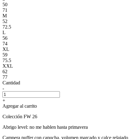
50
71
M
52
72.5
L
56
74
XL
59
75.5
XXL
62
77
Cantidad
-
+
Agregar al carrito
Colección FW 26
Abrigo level: no me hablen hasta primavera
Campera puffer con capucha, volumen marcado y calce relajado