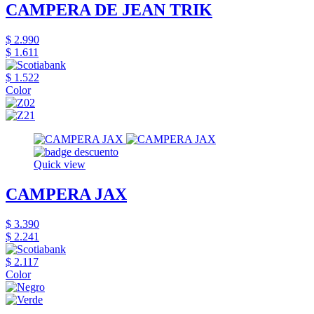
CAMPERA DE JEAN TRIK
$ 2.990
$ 1.611
$ 1.522
Color
Quick view
CAMPERA JAX
$ 3.390
$ 2.241
$ 2.117
Color