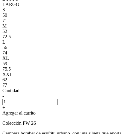
LARGO
S
50
71
M
52
72.5
L
56
74
XL
59
75.5
XXL
62
77
Cantidad
-
+
Agregar al carrito
Colección FW 26
Campera bomber de espíritu urbano, con una silueta que aporta