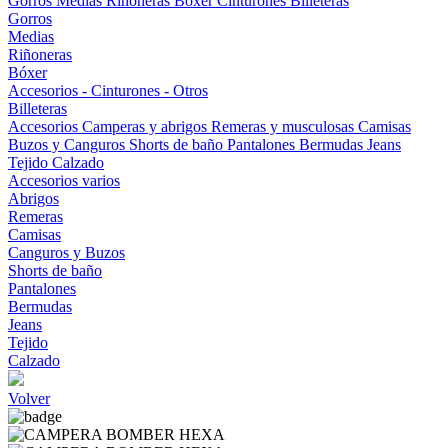
Gorros
Medias
Riñoneras
Bóxer
Cinturones
Billeteras
Gorros
Medias
Riñoneras
Bóxer
Accesorios - Cinturones - Otros
Billeteras
Accesorios
Camperas y abrigos
Remeras y musculosas
Camisas
Buzos y Canguros
Shorts de baño
Pantalones
Bermudas
Jeans
Tejido
Calzado
Accesorios varios
Abrigos
Remeras
Camisas
Canguros y Buzos
Shorts de baño
Pantalones
Bermudas
Jeans
Tejido
Calzado
Volver