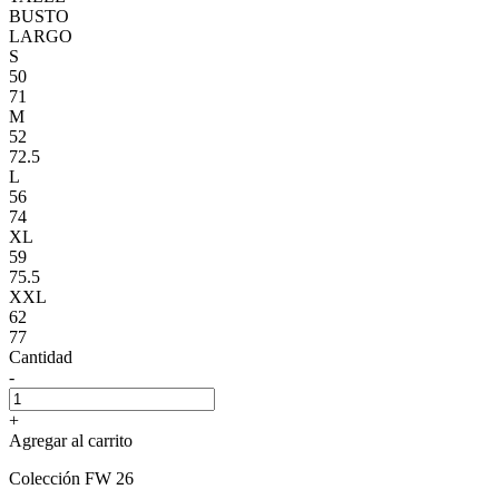
BUSTO
LARGO
S
50
71
M
52
72.5
L
56
74
XL
59
75.5
XXL
62
77
Cantidad
-
+
Agregar al carrito
Colección FW 26