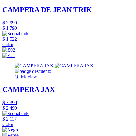
CAMPERA DE JEAN TRIK
$ 2.990
$ 1.790
$ 1.522
Color
Quick view
CAMPERA JAX
$ 3.390
$ 2.490
$ 2.117
Color