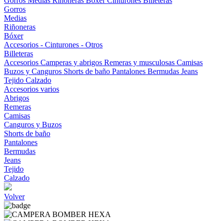
Gorros
Medias
Riñoneras
Bóxer
Cinturones
Billeteras
Gorros
Medias
Riñoneras
Bóxer
Accesorios - Cinturones - Otros
Billeteras
Accesorios
Camperas y abrigos
Remeras y musculosas
Camisas
Buzos y Canguros
Shorts de baño
Pantalones
Bermudas
Jeans
Tejido
Calzado
Accesorios varios
Abrigos
Remeras
Camisas
Canguros y Buzos
Shorts de baño
Pantalones
Bermudas
Jeans
Tejido
Calzado
Volver