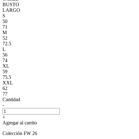
BUSTO
LARGO
S
50
71
M
52
72.5
L
56
74
XL
59
75.5
XXL
62
77
Cantidad
-
+
Agregar al carrito
Colección FW 26