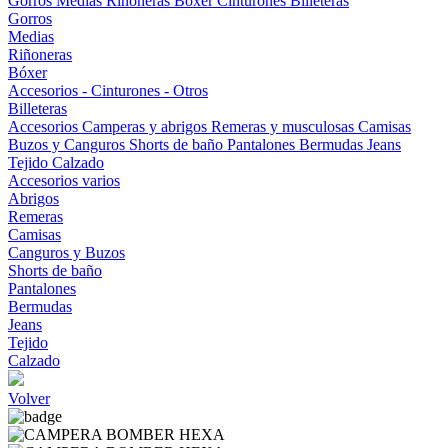
Gorros
Medias
Riñoneras
Bóxer
Cinturones
Billeteras
Gorros
Medias
Riñoneras
Bóxer
Accesorios - Cinturones - Otros
Billeteras
Accesorios
Camperas y abrigos
Remeras y musculosas
Camisas
Buzos y Canguros
Shorts de baño
Pantalones
Bermudas
Jeans
Tejido
Calzado
Accesorios varios
Abrigos
Remeras
Camisas
Canguros y Buzos
Shorts de baño
Pantalones
Bermudas
Jeans
Tejido
Calzado
Volver