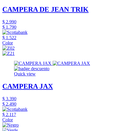
CAMPERA DE JEAN TRIK
$ 2.990
$ 1.790
$ 1.522
Color
Quick view
CAMPERA JAX
$ 3.390
$ 2.490
$ 2.117
Color