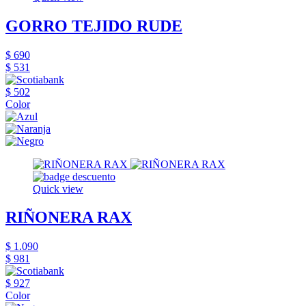
GORRO TEJIDO RUDE
$ 690
$ 531
$ 502
Color
Quick view
RIÑONERA RAX
$ 1.090
$ 981
$ 927
Color