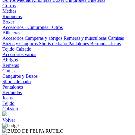
Gorros
Medias
Riñoneras
Bóxer
Cinturones
Billeteras
Gorros
Medias
Riñoneras
Bóxer
Accesorios - Cinturones - Otros
Billeteras
Accesorios
Camperas y abrigos
Remeras y musculosas
Camisas
Buzos y Canguros
Shorts de baño
Pantalones
Bermudas
Jeans
Tejido
Calzado
Accesorios varios
Abrigos
Remeras
Camisas
Canguros y Buzos
Shorts de baño
Pantalones
Bermudas
Jeans
Tejido
Calzado
Volver