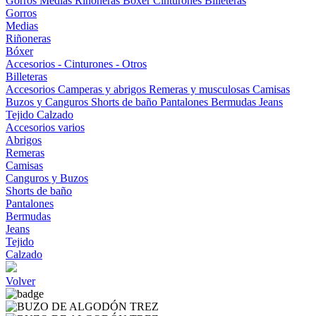
Gorros
Medias
Riñoneras
Bóxer
Cinturones
Billeteras
Gorros
Medias
Riñoneras
Bóxer
Accesorios - Cinturones - Otros
Billeteras
Accesorios
Camperas y abrigos
Remeras y musculosas
Camisas
Buzos y Canguros
Shorts de baño
Pantalones
Bermudas
Jeans
Tejido
Calzado
Accesorios varios
Abrigos
Remeras
Camisas
Canguros y Buzos
Shorts de baño
Pantalones
Bermudas
Jeans
Tejido
Calzado
Volver