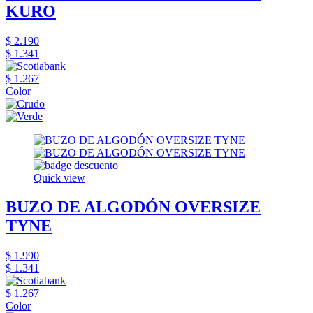
KURO
$ 2.190
$ 1.341
$ 1.267
Color
Quick view
BUZO DE ALGODÓN OVERSIZE
TYNE
$ 1.990
$ 1.341
$ 1.267
Color