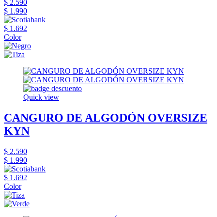
$ 2.590
$ 1.990
$ 1.692
Color
Quick view
CANGURO DE ALGODÓN OVERSIZE
KYN
$ 2.590
$ 1.990
$ 1.692
Color