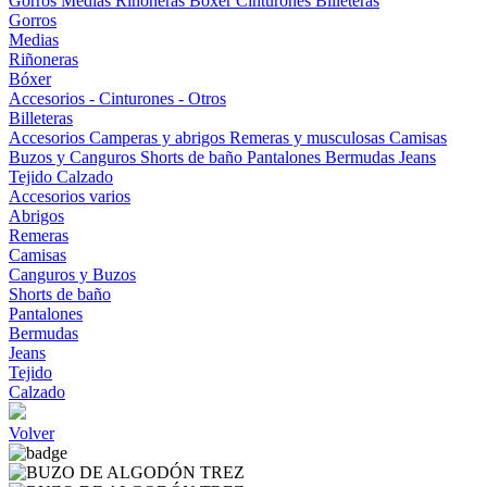
Gorros
Medias
Riñoneras
Bóxer
Cinturones
Billeteras
Gorros
Medias
Riñoneras
Bóxer
Accesorios - Cinturones - Otros
Billeteras
Accesorios
Camperas y abrigos
Remeras y musculosas
Camisas
Buzos y Canguros
Shorts de baño
Pantalones
Bermudas
Jeans
Tejido
Calzado
Accesorios varios
Abrigos
Remeras
Camisas
Canguros y Buzos
Shorts de baño
Pantalones
Bermudas
Jeans
Tejido
Calzado
Volver