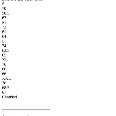
S
70
58.5
63
M
72
61
64
L
74
63.5
65
XL
76
66
66
XXL
78
68.5
67
Cantidad
-
+