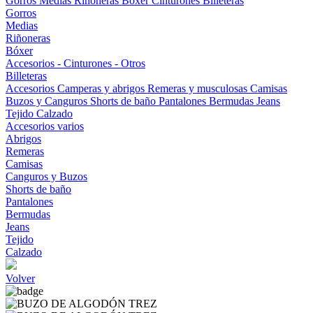
Gorros
Medias
Riñoneras
Bóxer
Cinturones
Billeteras
Gorros
Medias
Riñoneras
Bóxer
Accesorios - Cinturones - Otros
Billeteras
Accesorios
Camperas y abrigos
Remeras y musculosas
Camisas
Buzos y Canguros
Shorts de baño
Pantalones
Bermudas
Jeans
Tejido
Calzado
Accesorios varios
Abrigos
Remeras
Camisas
Canguros y Buzos
Shorts de baño
Pantalones
Bermudas
Jeans
Tejido
Calzado
Volver