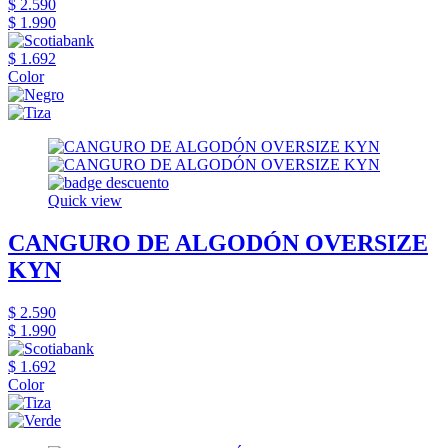
$ 2.590
$ 1.990
$ 1.692
Color
Quick view
CANGURO DE ALGODÓN OVERSIZE
KYN
$ 2.590
$ 1.990
$ 1.692
Color