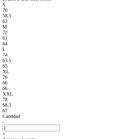
S
70
58.5
63
M
72
61
64
L
74
63.5
65
XL
76
66
66
XXL
78
68.5
67
Cantidad
-
+