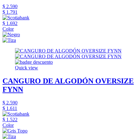
$ 2.590
$ 1.791
$ 1.692
Color
Quick view
CANGURO DE ALGODÓN OVERSIZE
FYNN
$ 2.590
$ 1.611
$ 1.522
Color