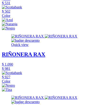
$ 531
$ 502
Color
Quick view
RIÑONERA RAX
$ 1.090
$ 981
$ 927
Color