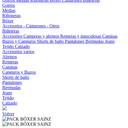
Gorros
Medias
Riñoneras
Bóxer
Cinturones
Billeteras
Gorros
Medias
Riñoneras
Bóxer
Accesorios - Cinturones - Otros
Billeteras
Accesorios
Camperas y abrigos
Remeras y musculosas
Camisas
Buzos y Canguros
Shorts de baño
Pantalones
Bermudas
Jeans
Tejido
Calzado
Accesorios varios
Abrigos
Remeras
Camisas
Canguros y Buzos
Shorts de baño
Pantalones
Bermudas
Jeans
Tejido
Calzado
Volver