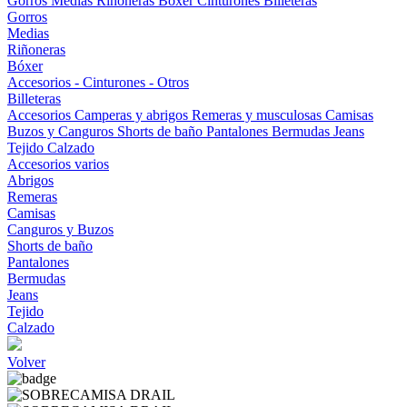
Gorros
Medias
Riñoneras
Bóxer
Cinturones
Billeteras
Gorros
Medias
Riñoneras
Bóxer
Accesorios - Cinturones - Otros
Billeteras
Accesorios
Camperas y abrigos
Remeras y musculosas
Camisas
Buzos y Canguros
Shorts de baño
Pantalones
Bermudas
Jeans
Tejido
Calzado
Accesorios varios
Abrigos
Remeras
Camisas
Canguros y Buzos
Shorts de baño
Pantalones
Bermudas
Jeans
Tejido
Calzado
Volver